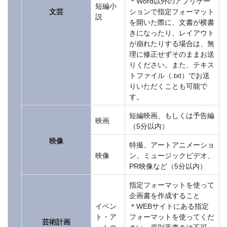
＊Word以外のアプリケー
短編小
文芸
ションで指定フォーマット
説
を開いた際に、文書が横書
きになったり、レイアウト
が崩れたりする場合は、無
理に修正せずそのままお送
りください。また、テキス
トファイル（.txt）でお送
りいただくことも可能で
す。
短編映画、もしくは予告編
映画
（5分以内）
映像
特撮、アートアニメーショ
映像
ン、ミュージックビデオ、
PR映像など（5分以内）
指定フォーマットを使って
企画書を作成すること
イベン
＊WEBサイトにある指定
ト・ア
フォーマットを使ってくだ
芸術計画