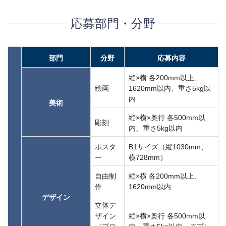
応募部門・分野
部門
分野
応募内容
縦×横 各200mm以上、
絵画
1620mm以内、重さ5kg以
内
美術
縦×横×奥行 各500mm以
彫刻
内、重さ5kg以内
ポスタ
B1サイズ（縦1030mm、
ー
横728mm）
自由制
縦×横 各200mm以上、
作
1620mm以内
デザイン
立体デ
ザイン
縦×横×奥行 各500mm以