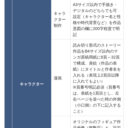
A3サイズ以内で手描き・
デジタルのどちらでも可
キャラ
設定（キャラクター名と性
クター
格や時代背景など）を作品
制作
意図の欄に200字程度で明
記
読み切り形式のストーリー
作品をB4サイズ以内のマ
ンガ原稿用紙に8頁～32頁
で構成、扉絵（作品の表
紙）にタイトルと作者名を
入れる（表現上2頁目以降
漫画
に入れてもよい）
キャラクター
※頁番号明記必須（頁番号
は、表紙を1頁目とし、左
右ページを並べた時の外側
（小口側）の下に記入する
こと）
オリジナルのフィギュア作
品画像（複数可）と、設定