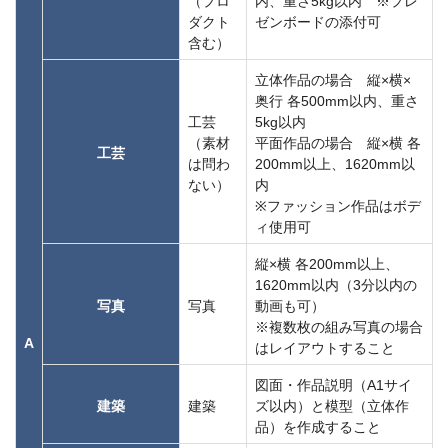
（プロ
内、重さ5kg以内 ※プレ
ダクト
ゼンボードの添付可
含む）
立体作品の場合 縦×横×
奥行 各500mm以内、重さ
工芸
5kg以内
（素材
平面作品の場合 縦×横 各
工芸
は問わ
200mm以上、1620mm以
ない）
内
※ファッション作品はボデ
ィ使用可
縦×横 各200mm以上、
1620mm以内（3分以内の
写真
写真
動画も可）
※複数枚の組み写真の場合
A
はレイアウトすること
図面・作品説明（A1サイ
建築
建築
ズ以内）と模型（立体作
品）を作成すること