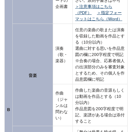
ートの
さい。原則手書きは不可
企画書
＞注意事項はこちら
（PDF）
＞指定フォー
マットはこちら（Word）
任意の楽曲の歌または演奏
を収録した動画を作品とす
る（10分以内）
演奏
選曲に対する思いを作品意
（歌・
図の欄に200字程度で明記
楽器）
※合奏の場合、応募者個人
の出演部分のみを審査対象
とするため、その個人を作
音楽
品意図欄に明記
作曲した楽曲の音源もしく
作曲
は動画を作品とする（10
（ジャ
分以内）
ンルは
作品意図を200字程度で明
B
問わな
記、楽譜がある場合は添付
い）
すること
「舞台は世界を映す鏡」を