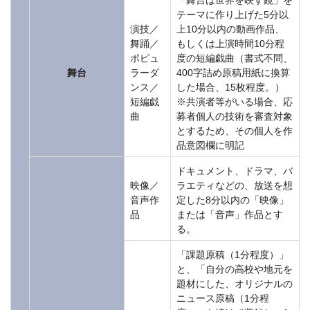
テーマに作り上げた5分以
演技／
上10分以内の動画作品、
舞踊／
もしくは上演時間10分程
ポピュ
度の短編戯曲（書式不問、
舞台
ラーダ
400字詰め原稿用紙に換算
ンス／
した場合、15枚程度。）
短編戯
※共演者等がいる場合、応
曲
募者個人の技術を審査対象
とするため、その個人を作
品意図欄に明記
ドキュメント、ドラマ、バ
映像／
ラエティなどの、放送を想
音声作
定した8分以内の「映像」
品
または「音声」作品とす
る。
「課題原稿（1分程度）」
と、「自分の高校や地元を
題材にした、オリジナルの
ニュース原稿（1分程