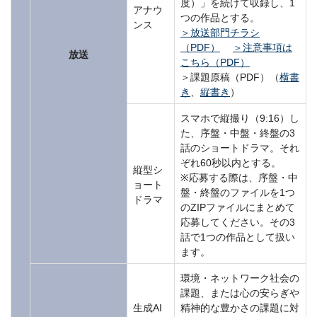
度）」を続けて収録し、1
アナウ
つの作品とする。
ンス
＞放送部門チラシ
（PDF）
＞注意事項は
放送
こちら（PDF）
＞課題原稿（PDF）（
横書
き
、
縦書き
）
スマホで縦撮り（9:16）し
た、序盤・中盤・終盤の3
話のショートドラマ。それ
ぞれ60秒以内とする。
縦型シ
※応募する際は、序盤・中
ョート
盤・終盤のファイルを1つ
ドラマ
のZIPファイルにまとめて
応募してください。その3
話で1つの作品として扱い
ます。
環境・ネットワーク社会の
課題、または心の安らぎや
生成AI
精神的な豊かさの課題に対